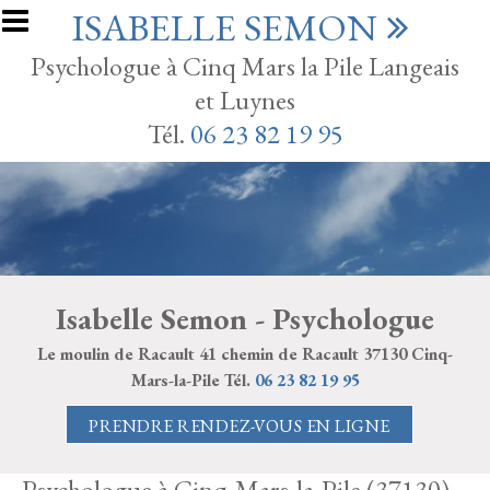
Aller au contenu principal
ISABELLE SEMON
Psychologue à Cinq Mars la Pile Langeais
et Luynes
Tél.
06 23 82 19 95
Isabelle Semon - Psychologue
Le moulin de Racault 41 chemin de Racault 37130 Cinq-
Mars-la-Pile Tél.
06 23 82 19 95
PRENDRE RENDEZ-VOUS EN LIGNE
Psychologue à Cinq-Mars-la-Pile (37130)